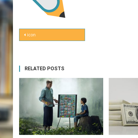
Beitragsnavigation
icon
RELATED POSTS