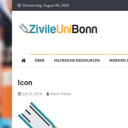
Skip
Donnerstag, August 06, 2026
to
content
Zivile Uni Bonn
Die Welt der Bildung stärken
ÜBER
HILFREICHE RESSOURCEN
WERDEN S
Icon
Juli 23, 2018
Kevin Fisher