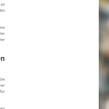
 an
des
ine
ler
ter
en
Sie
her
für
gen