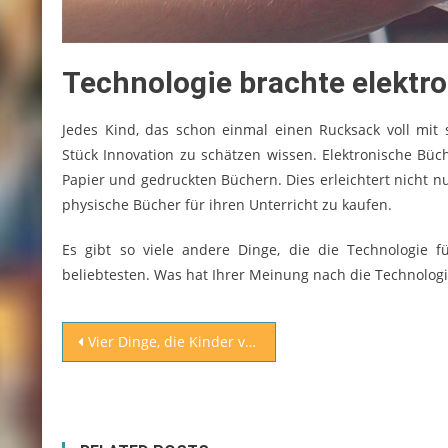
Technologie brachte elektr
Jedes Kind, das schon einmal einen Rucksack voll mi
Stück Innovation zu schätzen wissen. Elektronische Büche
Papier und gedruckten Büchern. Dies erleichtert nicht nu
physische Bücher für ihren Unterricht zu kaufen.
Es gibt so viele andere Dinge, die die Technologie 
beliebtesten. Was hat Ihrer Meinung nach die Technologi
Beitragsnavigation
Vier Dinge, die Kinder von außerschulischen Aktivitäten lernen können