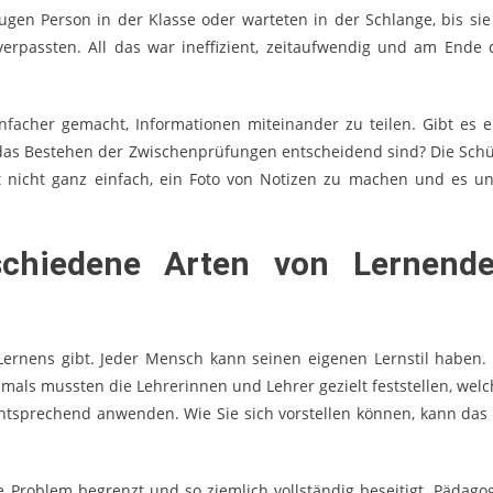
gen Person in der Klasse oder warteten in der Schlange, bis sie
verpassten. All das war ineffizient, zeitaufwendig und am Ende 
nfacher gemacht, Informationen miteinander zu teilen. Gibt es e
r das Bestehen der Zwischenprüfungen entscheidend sind? Die Schü
st nicht ganz einfach, ein Foto von Notizen zu machen und es un
rschiedene Arten von Lernend
Lernens gibt. Jeder Mensch kann seinen eigenen Lernstil haben. 
amals mussten die Lehrerinnen und Lehrer gezielt feststellen, welc
ntsprechend anwenden. Wie Sie sich vorstellen können, kann das 
e Problem begrenzt und so ziemlich vollständig beseitigt. Pädago